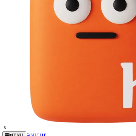
MENÜ
SUCHE