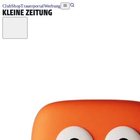
Club
Shop
Trauerportal
Werbung