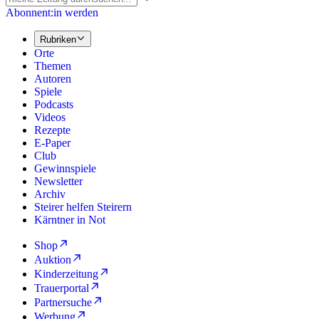
Abonnent:in werden
Rubriken
Orte
Themen
Autoren
Spiele
Podcasts
Videos
Rezepte
E-Paper
Club
Gewinnspiele
Newsletter
Archiv
Steirer helfen Steirern
Kärntner in Not
Shop
Auktion
Kinderzeitung
Trauerportal
Partnersuche
Werbung