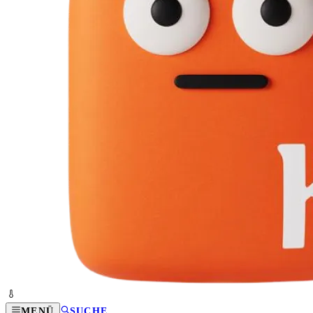
MENÜ
SUCHE