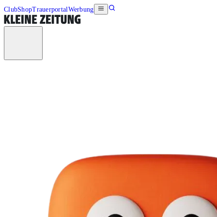
Club
Shop
Trauerportal
Werbung