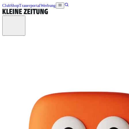
Club
Shop
Trauerportal
Werbung