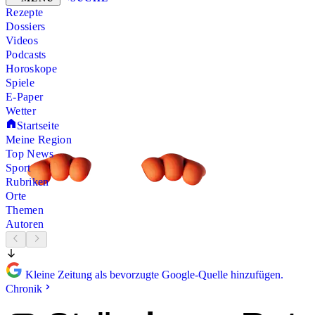
Rezepte
Dossiers
Videos
Podcasts
Horoskope
Spiele
E-Paper
Wetter
Startseite
Meine Region
Top News
Sport
Rubriken
Orte
Themen
Autoren
Kleine Zeitung als bevorzugte Google-Quelle hinzufügen.
Chronik