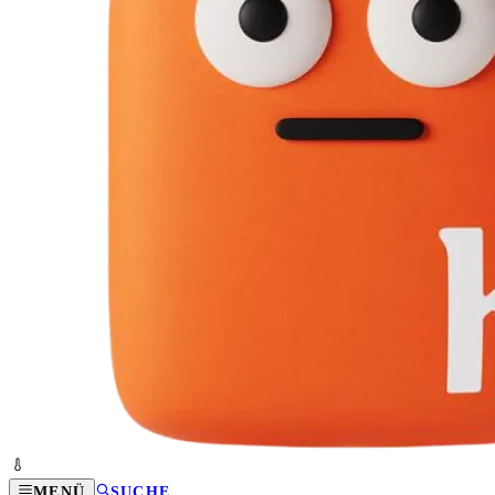
MENÜ
SUCHE