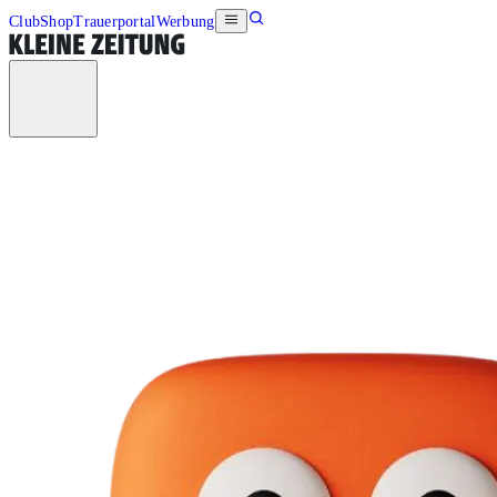
Club
Shop
Trauerportal
Werbung