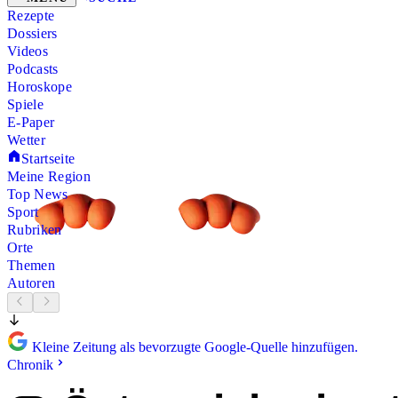
Rezepte
Dossiers
Videos
Podcasts
Horoskope
Spiele
E-Paper
Wetter
Startseite
Meine Region
Top News
Sport
Rubriken
Orte
Themen
Autoren
Kleine Zeitung als bevorzugte Google-Quelle hinzufügen.
Chronik