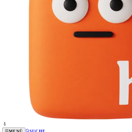
MENÜ
SUCHE