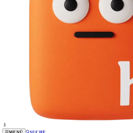
MENÜ
SUCHE