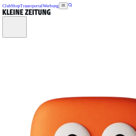
Club
Shop
Trauerportal
Werbung