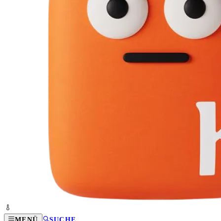
MENÜ
SUCHE