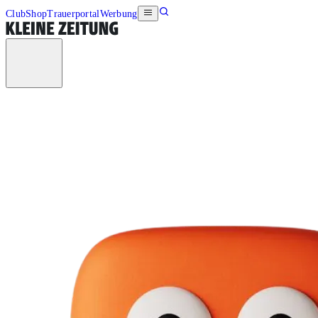
Club
Shop
Trauerportal
Werbung