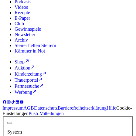
Podcasts
Videos
Rezepte
E-Paper
Club
Gewinnspiele
Newsletter
Archiv
Steirer helfen Steirern
Kärntner in Not
Shop
Auktion
Kinderzeitung
Trauerportal
Partnersuche
Werbung
Impressum
AGB
Datenschutz
Barrierefreiheitserklärung
Hilfe
Cookie-
Einstellungen
Push-Mitteilungen
System