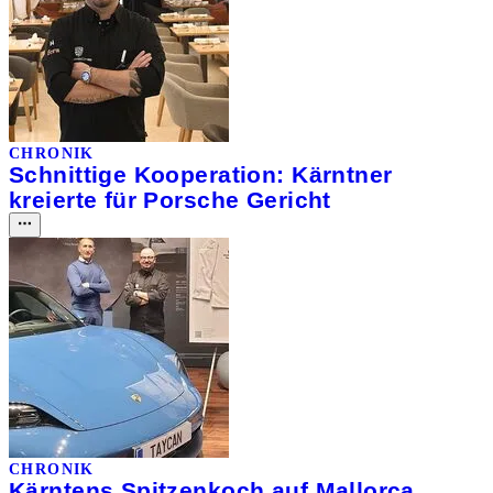
CHRONIK
Schnittige Kooperation: Kärntner
kreierte für Porsche Gericht
CHRONIK
Kärntens Spitzenkoch auf Mallorca