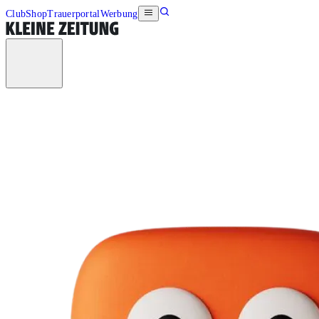
Club
Shop
Trauerportal
Werbung