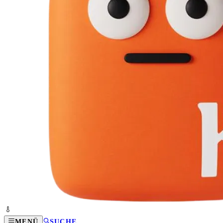
MENÜ
SUCHE