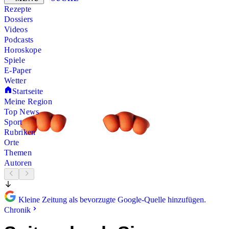
Rezepte
Dossiers
Videos
Podcasts
Horoskope
Spiele
E-Paper
Wetter
Startseite
Meine Region
Top News
Sport
Rubriken
Orte
Themen
Autoren
Kleine Zeitung als bevorzugte Google-Quelle hinzufügen.
Chronik