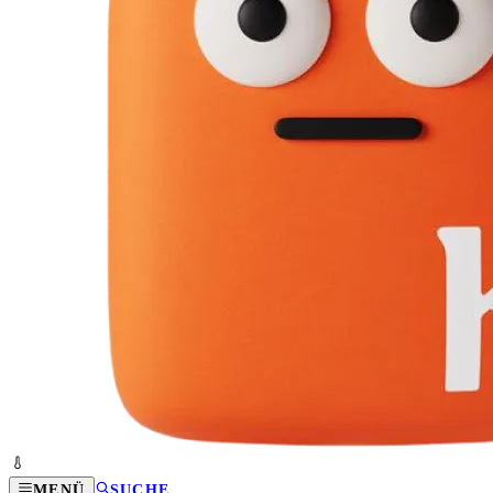
MENÜ
SUCHE