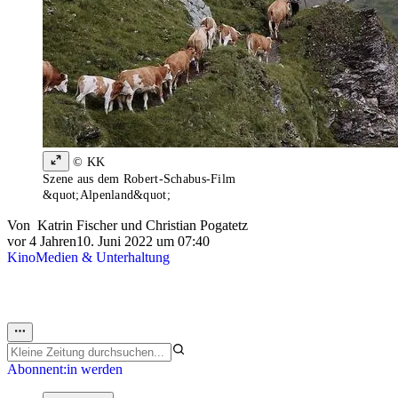
© KK
Szene aus dem Robert-Schabus-Film
&quot;Alpenland&quot;
Von
Katrin Fischer
und
Christian Pogatetz
vor 4 Jahren
10. Juni 2022 um 07:40
Kino
Medien & Unterhaltung
Abonnent:in werden