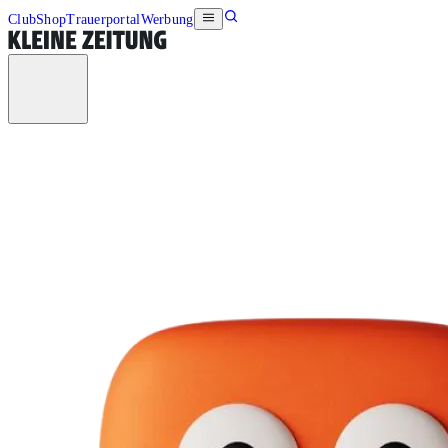
Club
Shop
Trauerportal
Werbung