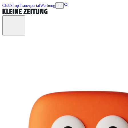
Club
Shop
Trauerportal
Werbung