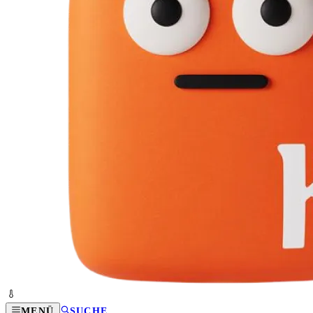
MENÜ
SUCHE