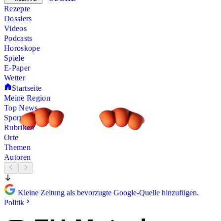
Rezepte
Dossiers
Videos
Podcasts
Horoskope
Spiele
E-Paper
Wetter
Startseite
Meine Region
Top News
Sport
Rubriken
Orte
Themen
Autoren
Kleine Zeitung als bevorzugte Google-Quelle hinzufügen.
Politik