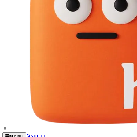
MENÜ
SUCHE