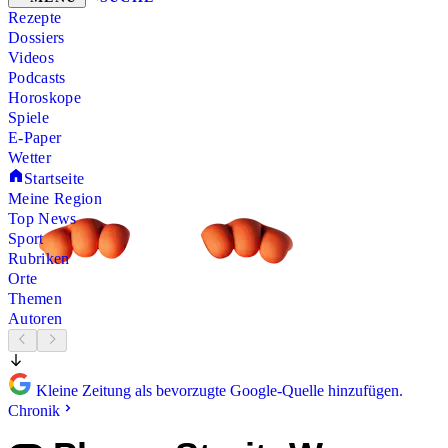
Rezepte
Dossiers
Videos
Podcasts
Horoskope
Spiele
E-Paper
Wetter
Startseite
Meine Region
Top News
Sport
Rubriken
Orte
Themen
Autoren
Kleine Zeitung als bevorzugte Google-Quelle hinzufügen.
Chronik