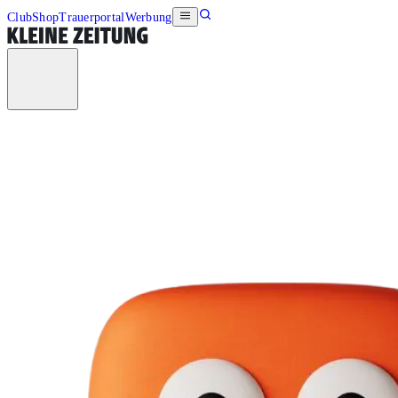
Club
Shop
Trauerportal
Werbung