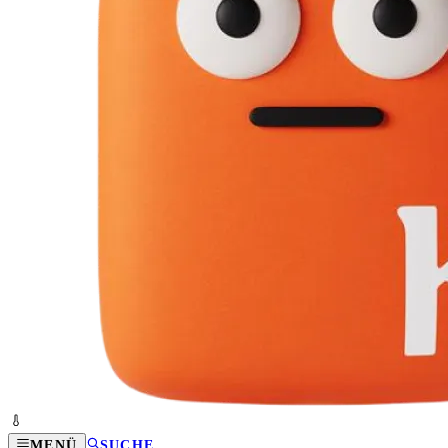
MENÜ
SUCHE