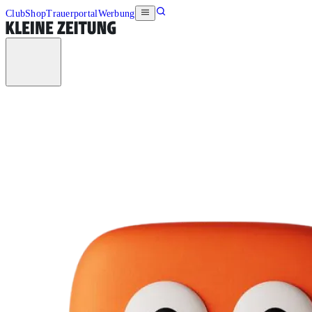
Club
Shop
Trauerportal
Werbung