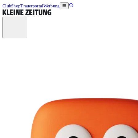
Club
Shop
Trauerportal
Werbung