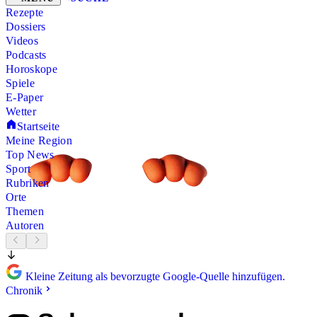
Rezepte
Dossiers
Videos
Podcasts
Horoskope
Spiele
E-Paper
Wetter
Startseite
Meine Region
Top News
Sport
Rubriken
Orte
Themen
Autoren
Kleine Zeitung als bevorzugte Google-Quelle hinzufügen.
Chronik