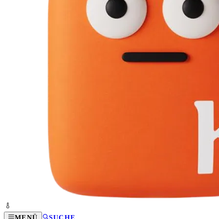
MENÜ
SUCHE