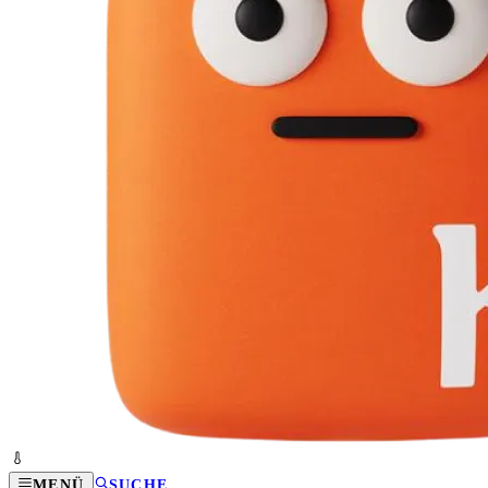
MENÜ
SUCHE