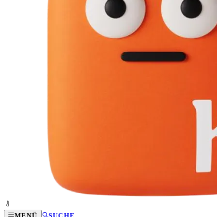
MENÜ
SUCHE