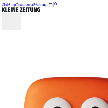
Club
Shop
Trauerportal
Werbung