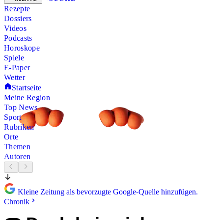
Rezepte
Dossiers
Videos
Podcasts
Horoskope
Spiele
E-Paper
Wetter
Startseite
Meine Region
Top News
Sport
Rubriken
Orte
Themen
Autoren
Kleine Zeitung als bevorzugte Google-Quelle hinzufügen.
Chronik