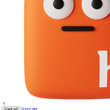
MENÜ
SUCHE