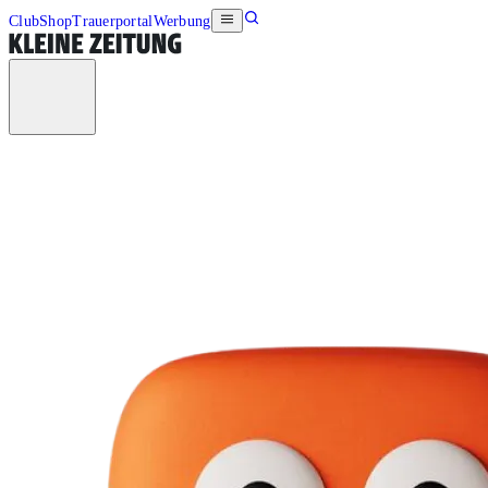
Club
Shop
Trauerportal
Werbung