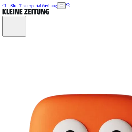
Club
Shop
Trauerportal
Werbung