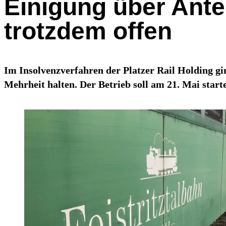
Einigung über Antei
trotzdem offen
Im Insolvenzverfahren der Platzer Rail Holding gin
Mehrheit halten. Der Betrieb soll am 21. Mai start