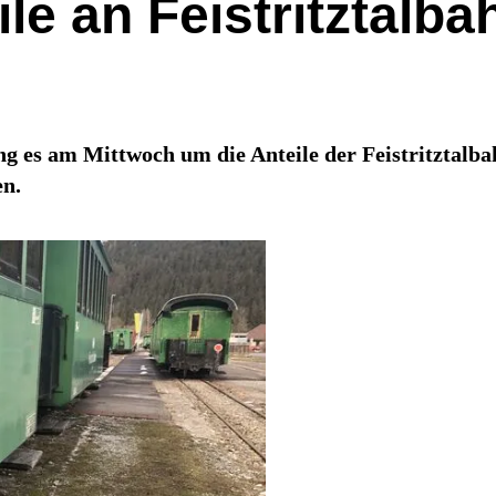
le an Feistritztalba
g es am Mittwoch um die Anteile der Feistritztalba
en.