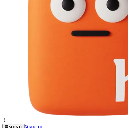
MENÜ
SUCHE