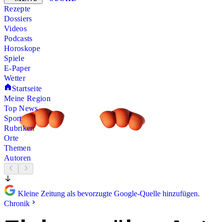
Rezepte
Dossiers
Videos
Podcasts
Horoskope
Spiele
E-Paper
Wetter
Startseite
Meine Region
Top News
Sport
Rubriken
Orte
Themen
Autoren
Kleine Zeitung als bevorzugte Google-Quelle hinzufügen.
Chronik