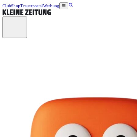
Club
Shop
Trauerportal
Werbung