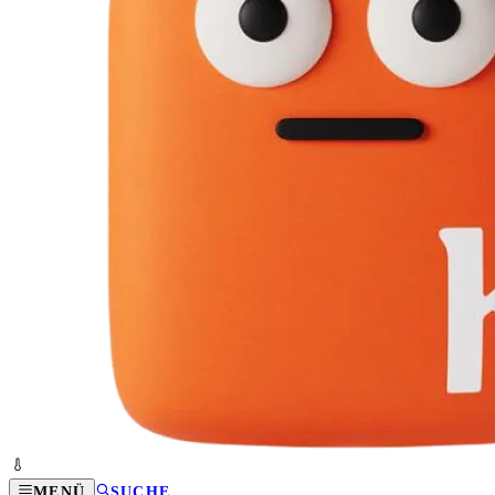
MENÜ
SUCHE