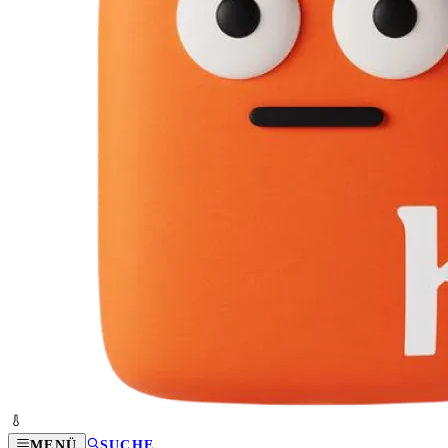
MENÜ
SUCHE