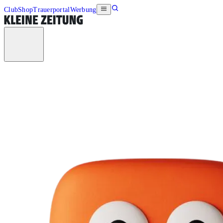
Club
Shop
Trauerportal
Werbung