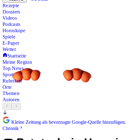
Rezepte
Dossiers
Videos
Podcasts
Horoskope
Spiele
E-Paper
Wetter
Startseite
Meine Region
Top News
Sport
Rubriken
Orte
Themen
Autoren
Kleine Zeitung als bevorzugte Google-Quelle hinzufügen.
Chronik