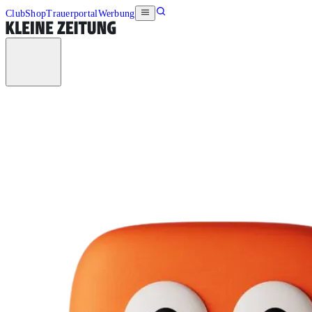
Club
Shop
Trauerportal
Werbung