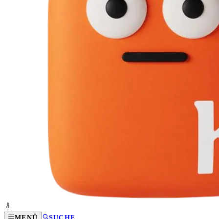
MENÜ
SUCHE