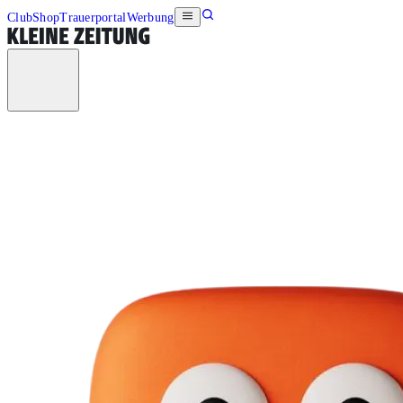
Club
Shop
Trauerportal
Werbung