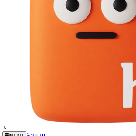
MENÜ
SUCHE