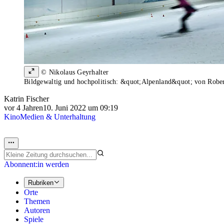
© Nikolaus Geyrhalter
Bildgewaltig und hochpolitisch: &quot;Alpenland&quot; von Robe
Katrin Fischer
vor 4 Jahren
10. Juni 2022 um 09:19
Kino
Medien & Unterhaltung
Abonnent:in werden
Rubriken
Orte
Themen
Autoren
Spiele