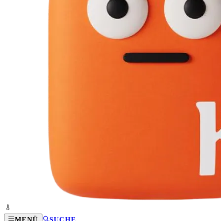
MENÜ
SUCHE