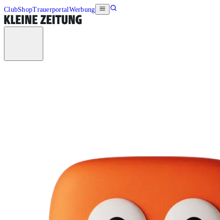
Club
Shop
Trauerportal
Werbung