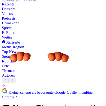
Rezepte
Dossiers
Videos
Podcasts
Horoskope
Spiele
E-Paper
Wetter
Startseite
Meine Region
Top News
Sport
Rubriken
Orte
Themen
Autoren
Kleine Zeitung als bevorzugte Google-Quelle hinzufügen.
Chronik