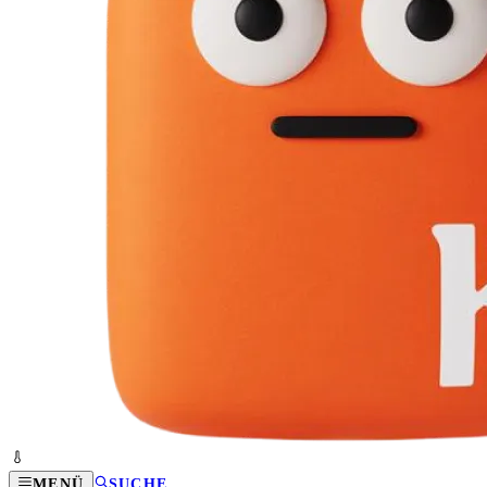
MENÜ
SUCHE