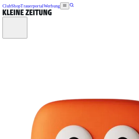
Club
Shop
Trauerportal
Werbung