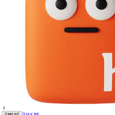
MENÜ
SUCHE