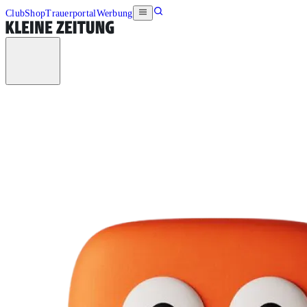
Club
Shop
Trauerportal
Werbung