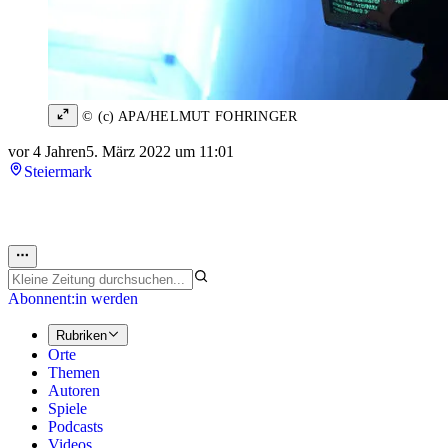
© (c) APA/HELMUT FOHRINGER
vor 4 Jahren
5. März 2022 um 11:01
Steiermark
Abonnent:in werden
Rubriken
Orte
Themen
Autoren
Spiele
Podcasts
Videos