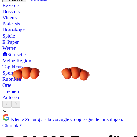
Rezepte
Dossiers
Videos
Podcasts
Horoskope
Spiele
E-Paper
Wetter
Startseite
Meine Region
Top News
Sport
Rubriken
Orte
Themen
Autoren
Kleine Zeitung als bevorzugte Google-Quelle hinzufügen.
Chronik