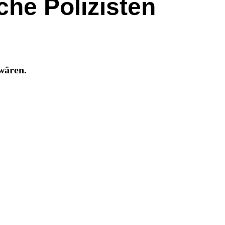
che Polizisten
wären.