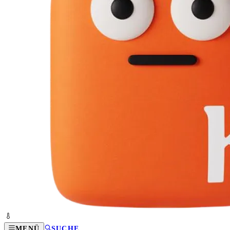
MENÜ
SUCHE