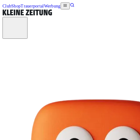
Club
Shop
Trauerportal
Werbung