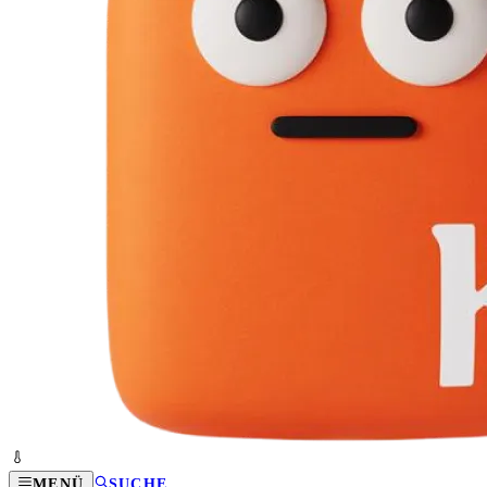
MENÜ
SUCHE