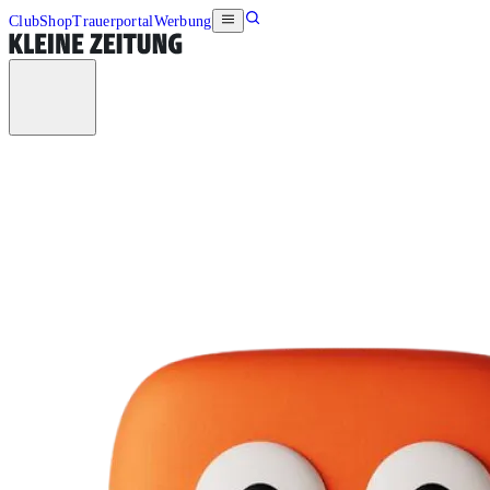
Club
Shop
Trauerportal
Werbung