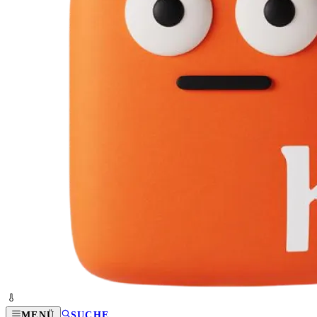
MENÜ
SUCHE