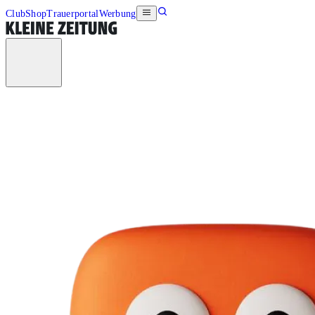
Club
Shop
Trauerportal
Werbung