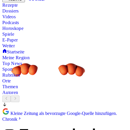
Rezepte
Dossiers
Videos
Podcasts
Horoskope
Spiele
E-Paper
Wetter
Startseite
Meine Region
Top News
Sport
Rubriken
Orte
Themen
Autoren
Kleine Zeitung als bevorzugte Google-Quelle hinzufügen.
Chronik