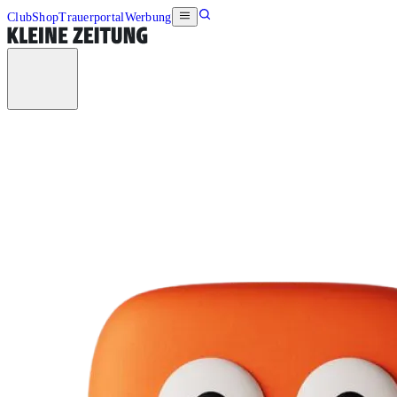
Club
Shop
Trauerportal
Werbung