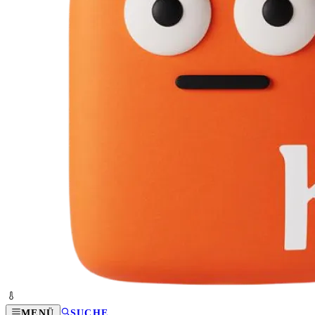
MENÜ
SUCHE