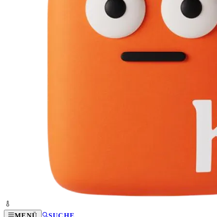
MENÜ
SUCHE