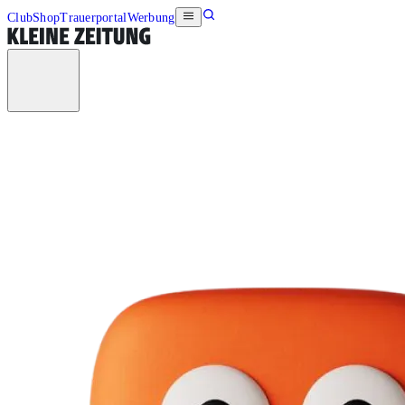
Club
Shop
Trauerportal
Werbung