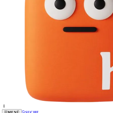
MENÜ
SUCHE