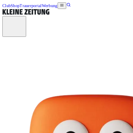
Club
Shop
Trauerportal
Werbung