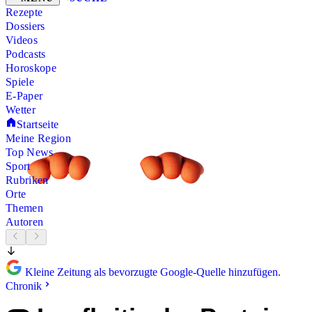
Rezepte
Dossiers
Videos
Podcasts
Horoskope
Spiele
E-Paper
Wetter
Startseite
Meine Region
Top News
Sport
Rubriken
Orte
Themen
Autoren
Kleine Zeitung als bevorzugte Google-Quelle hinzufügen.
Chronik