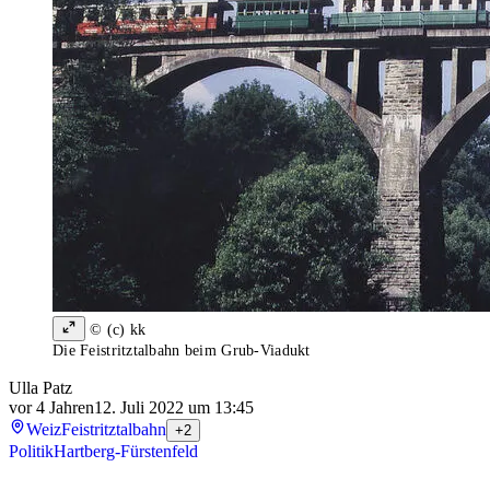
© (c) kk
Die Feistritztalbahn beim Grub-Viadukt
Ulla Patz
vor 4 Jahren
12. Juli 2022 um 13:45
Weiz
Feistritztalbahn
+2
Politik
Hartberg-Fürstenfeld