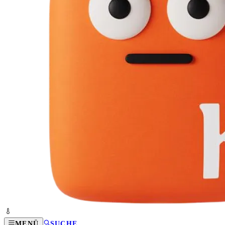
MENÜ
SUCHE