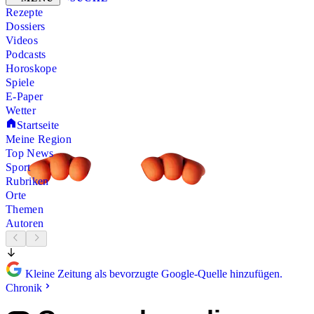
Rezepte
Dossiers
Videos
Podcasts
Horoskope
Spiele
E-Paper
Wetter
Startseite
Meine Region
Top News
Sport
Rubriken
Orte
Themen
Autoren
Kleine Zeitung als bevorzugte Google-Quelle hinzufügen.
Chronik