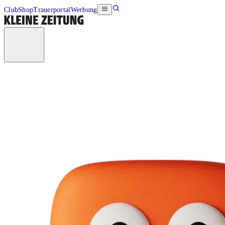
Club
Shop
Trauerportal
Werbung