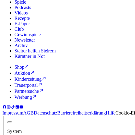
Spiele
Podcasts
Videos
Rezepte
E-Paper
Club
Gewinnspiele
Newsletter
Archiv
Steirer helfen Steirern
Kärntner in Not
Shop
Auktion
Kinderzeitung
Trauerportal
Partnersuche
Werbung
Impressum
AGB
Datenschutz
Barrierefreiheitserklärung
Hilfe
Cookie-Ei
System