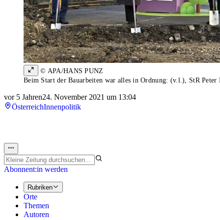
© APA/HANS PUNZ
Beim Start der Bauarbeiten war alles in Ordnung: (v.l.), StR Pe
vor 5 Jahren
24. November 2021 um 13:04
Österreich
Innenpolitik
Abonnent:in werden
Rubriken
Orte
Themen
Autoren