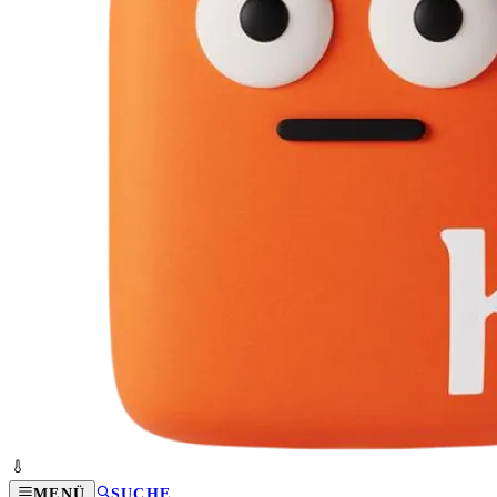
MENÜ
SUCHE