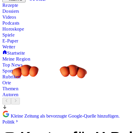
Rezepte
Dossiers
Videos
Podcasts
Horoskope
Spiele
E-Paper
Wetter
Startseite
Meine Region
Top News
Sport
Rubriken
Orte
Themen
Autoren
Kleine Zeitung als bevorzugte Google-Quelle hinzufügen.
Politik