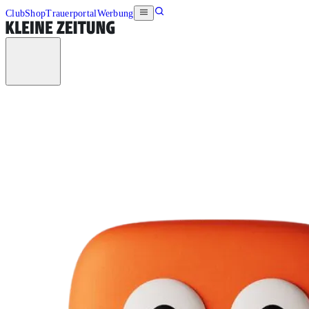
Club
Shop
Trauerportal
Werbung