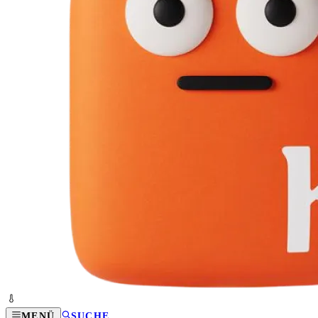
MENÜ
SUCHE