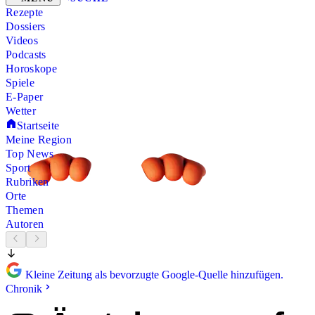
Rezepte
Dossiers
Videos
Podcasts
Horoskope
Spiele
E-Paper
Wetter
Startseite
Meine Region
Top News
Sport
Rubriken
Orte
Themen
Autoren
Kleine Zeitung als bevorzugte Google-Quelle hinzufügen.
Chronik