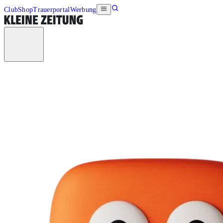
Club
Shop
Trauerportal
Werbung