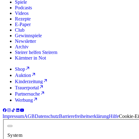
Spiele
Podcasts
Videos
Rezepte
E-Paper
Club
Gewinnspiele
Newsletter
Archiv
Steirer helfen Steirern
Kärntner in Not
Shop
Auktion
Kinderzeitung
Trauerportal
Partnersuche
Werbung
Impressum
AGB
Datenschutz
Barrierefreiheitserklärung
Hilfe
Cookie-Ei
System