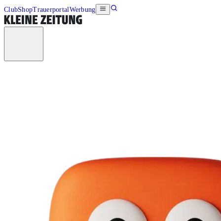
Club
Shop
Trauerportal
Werbung