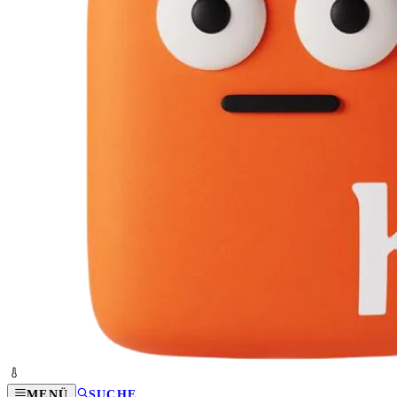
MENÜ
SUCHE