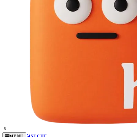
MENÜ
SUCHE