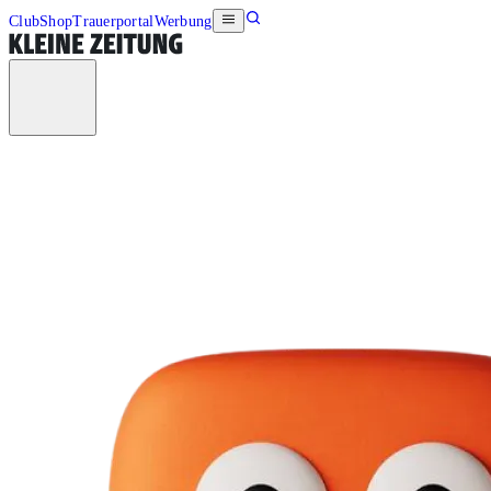
Club
Shop
Trauerportal
Werbung