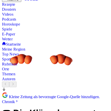
Rezepte
Dossiers
Videos
Podcasts
Horoskope
Spiele
E-Paper
Wetter
Startseite
Meine Region
Top News
Sport
Rubriken
Orte
Themen
Autoren
Kleine Zeitung als bevorzugte Google-Quelle hinzufügen.
Chronik