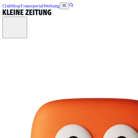
Club
Shop
Trauerportal
Werbung