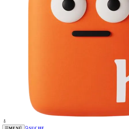
MENÜ
SUCHE