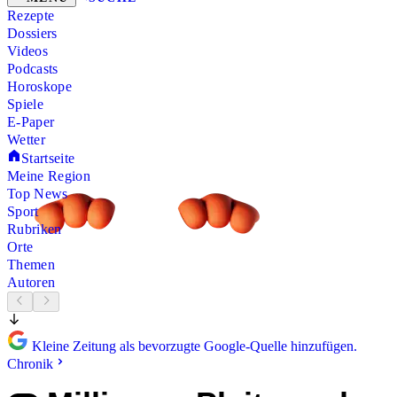
Rezepte
Dossiers
Videos
Podcasts
Horoskope
Spiele
E-Paper
Wetter
Startseite
Meine Region
Top News
Sport
Rubriken
Orte
Themen
Autoren
Kleine Zeitung als bevorzugte Google-Quelle hinzufügen.
Chronik