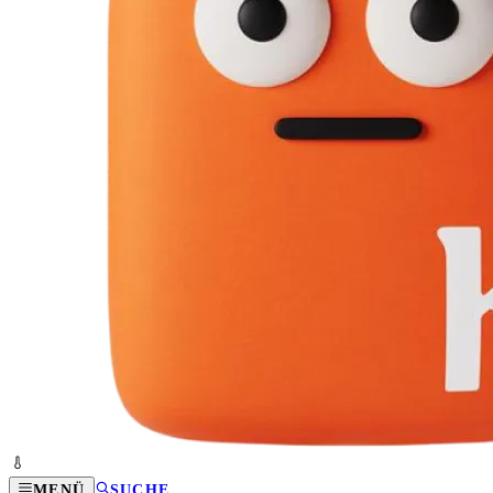
MENÜ
SUCHE