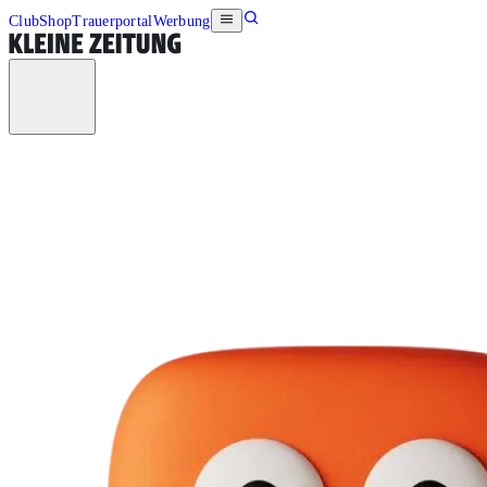
Club
Shop
Trauerportal
Werbung