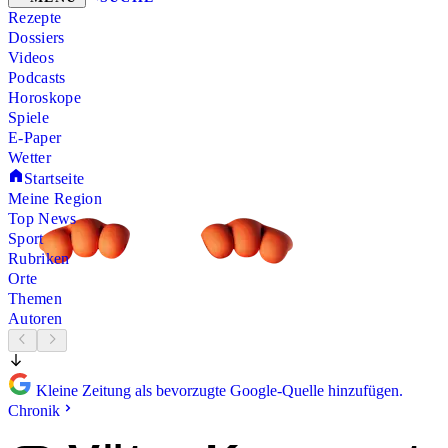
Rezepte
Dossiers
Videos
Podcasts
Horoskope
Spiele
E-Paper
Wetter
Startseite
Meine Region
Top News
Sport
Rubriken
Orte
Themen
Autoren
Kleine Zeitung als bevorzugte Google-Quelle hinzufügen.
Chronik