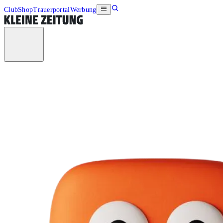
Club
Shop
Trauerportal
Werbung