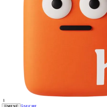
MENÜ
SUCHE