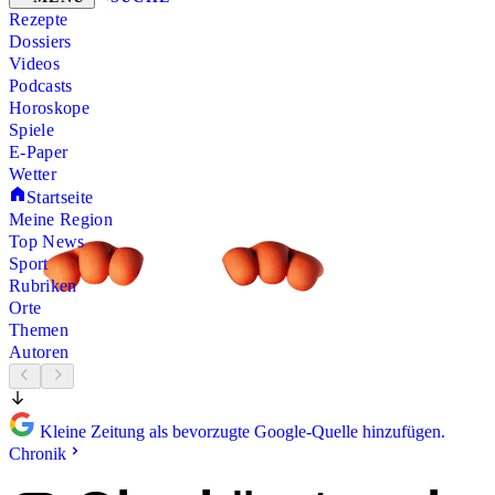
Rezepte
Dossiers
Videos
Podcasts
Horoskope
Spiele
E-Paper
Wetter
Startseite
Meine Region
Top News
Sport
Rubriken
Orte
Themen
Autoren
Kleine Zeitung als bevorzugte Google-Quelle hinzufügen.
Chronik