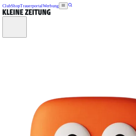
Club
Shop
Trauerportal
Werbung