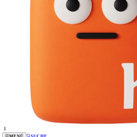
MENÜ
SUCHE