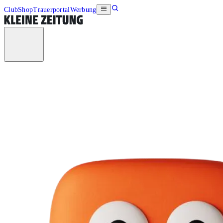
Club
Shop
Trauerportal
Werbung