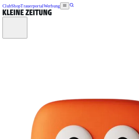
Club
Shop
Trauerportal
Werbung