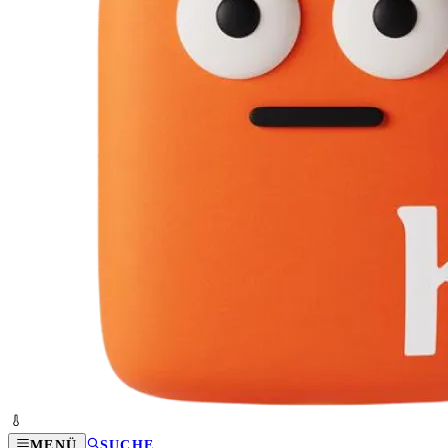
MENÜ
SUCHE