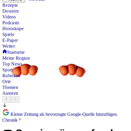
Rezepte
Dossiers
Videos
Podcasts
Horoskope
Spiele
E-Paper
Wetter
Startseite
Meine Region
Top News
Sport
Rubriken
Orte
Themen
Autoren
Kleine Zeitung als bevorzugte Google-Quelle hinzufügen.
Chronik