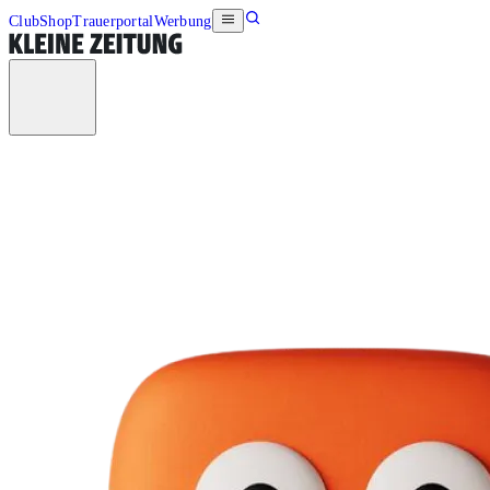
Club
Shop
Trauerportal
Werbung