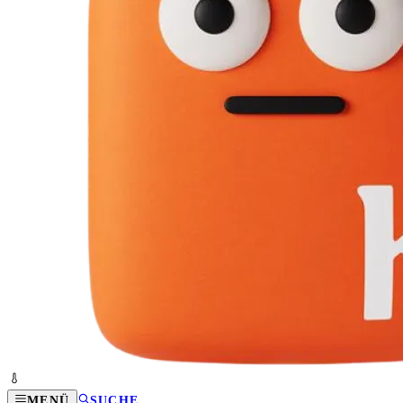
MENÜ
SUCHE