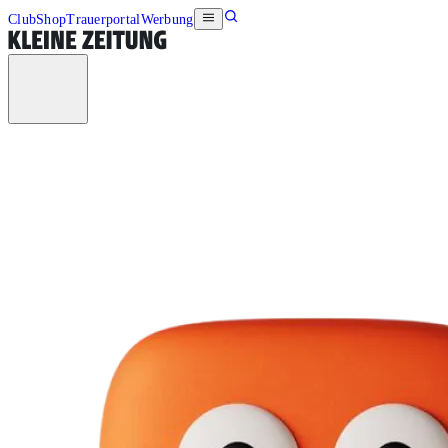
Club
Shop
Trauerportal
Werbung