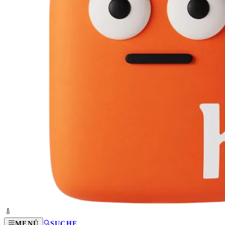
MENÜ
SUCHE