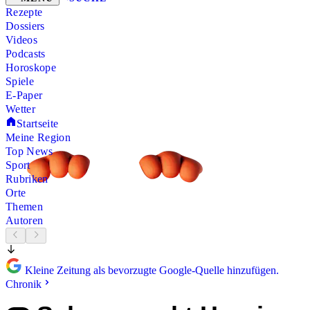
Rezepte
Dossiers
Videos
Podcasts
Horoskope
Spiele
E-Paper
Wetter
Startseite
Meine Region
Top News
Sport
Rubriken
Orte
Themen
Autoren
Kleine Zeitung als bevorzugte Google-Quelle hinzufügen.
Chronik