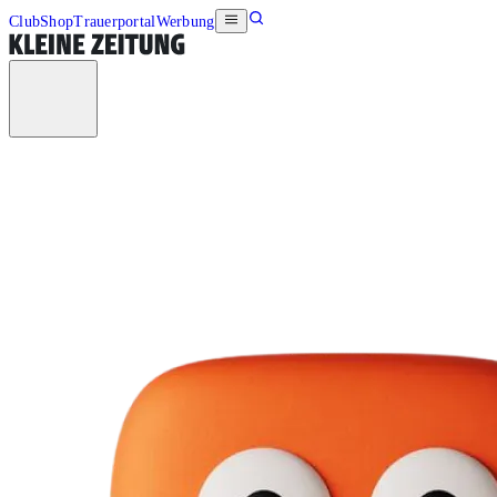
Club
Shop
Trauerportal
Werbung