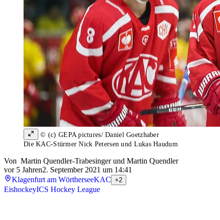
© (c) GEPA pictures/ Daniel Goetzhaber
Die KAC-Stürmer Nick Petersen und Lukas Haudum
Von
Martin Quendler-Trabesinger
und
Martin Quendler
vor 5 Jahren
2. September 2021 um 14:41
Klagenfurt am Wörthersee
KAC
+2
Eishockey
ICS Hockey League