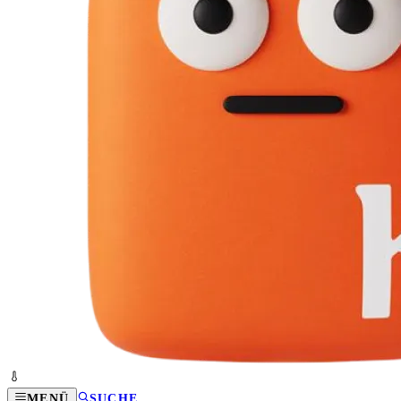
MENÜ
SUCHE