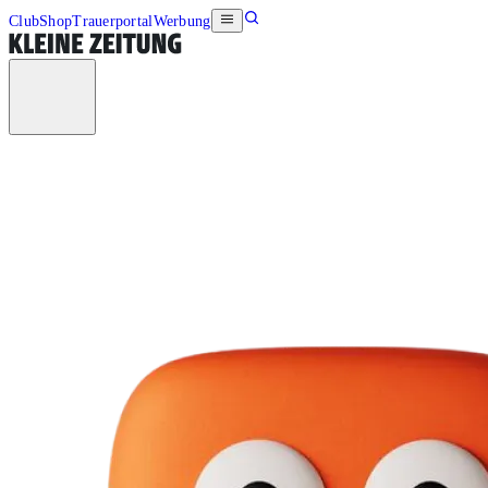
Club
Shop
Trauerportal
Werbung