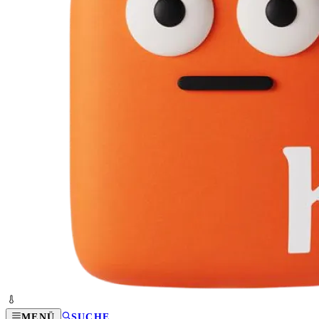
MENÜ
SUCHE