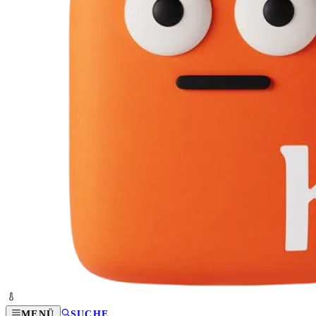
MENÜ
SUCHE