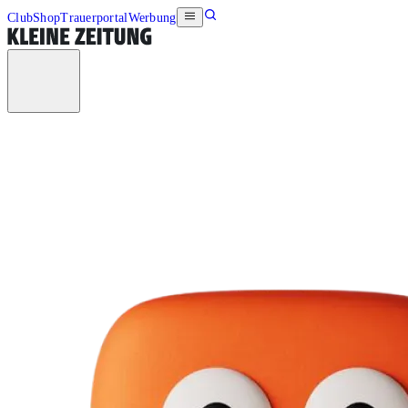
Club
Shop
Trauerportal
Werbung