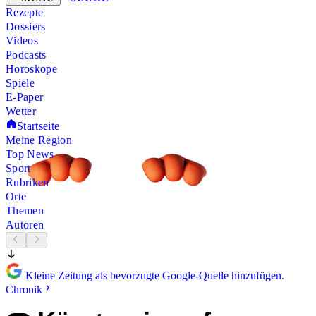
Rezepte
Dossiers
Videos
Podcasts
Horoskope
Spiele
E-Paper
Wetter
Startseite
Meine Region
Top News
Sport
Rubriken
Orte
Themen
Autoren
Kleine Zeitung als bevorzugte Google-Quelle hinzufügen.
Chronik