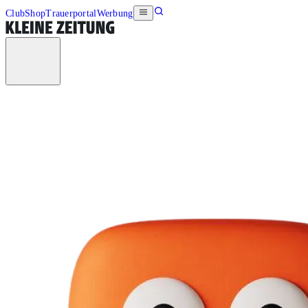
Club
Shop
Trauerportal
Werbung