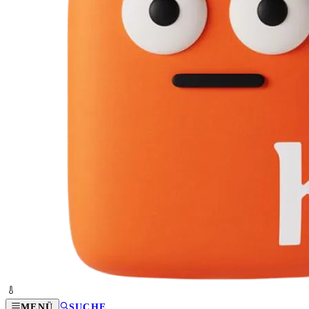
MENÜ
SUCHE