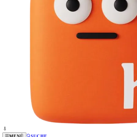
MENÜ
SUCHE