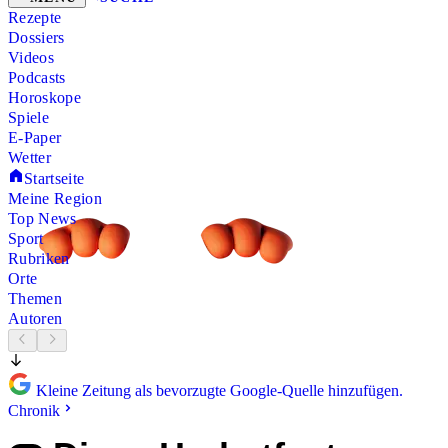
Rezepte
Dossiers
Videos
Podcasts
Horoskope
Spiele
E-Paper
Wetter
Startseite
Meine Region
Top News
Sport
Rubriken
Orte
Themen
Autoren
Kleine Zeitung als bevorzugte Google-Quelle hinzufügen.
Chronik