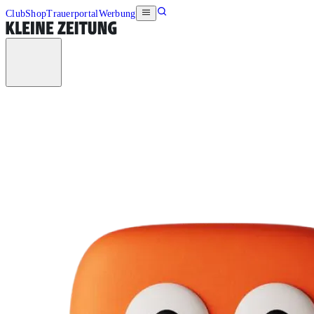
Club
Shop
Trauerportal
Werbung