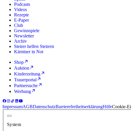
Podcasts
Videos
Rezepte
E-Paper
Club
Gewinnspiele
Newsletter
Archiv
Steirer helfen Steirern
Kärntner in Not
Shop
Auktion
Kinderzeitung
Trauerportal
Partnersuche
Werbung
Impressum
AGB
Datenschutz
Barrierefreiheitserklärung
Hilfe
Cookie-Ei
System