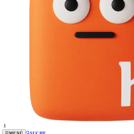
MENÜ
SUCHE