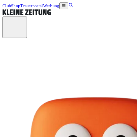
Club
Shop
Trauerportal
Werbung