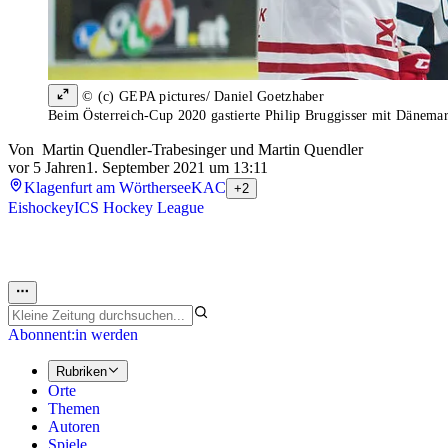
© (c) GEPA pictures/ Daniel Goetzhaber
Beim Österreich-Cup 2020 gastierte Philip Bruggisser mit Dänemark
Von
Martin Quendler-Trabesinger
und
Martin Quendler
vor 5 Jahren
1. September 2021 um 13:11
Klagenfurt am Wörthersee
KAC
+2
Eishockey
ICS Hockey League
Abonnent:in werden
Rubriken
Orte
Themen
Autoren
Spiele