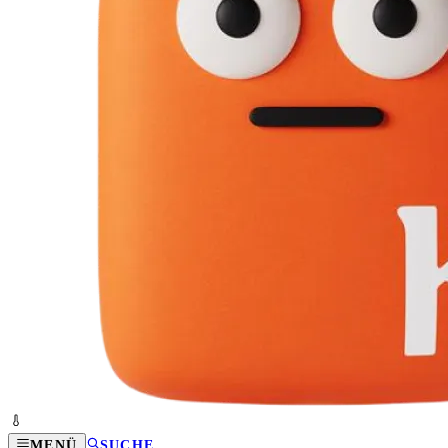
MENÜ
SUCHE