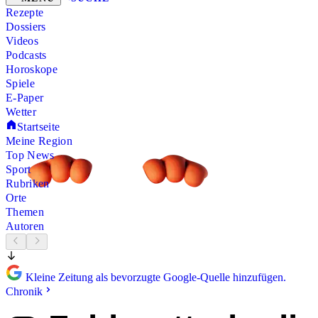
Rezepte
Dossiers
Videos
Podcasts
Horoskope
Spiele
E-Paper
Wetter
Startseite
Meine Region
Top News
Sport
Rubriken
Orte
Themen
Autoren
Kleine Zeitung als bevorzugte Google-Quelle hinzufügen.
Chronik