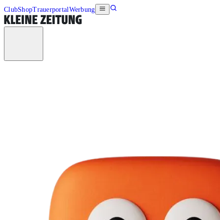
Club
Shop
Trauerportal
Werbung